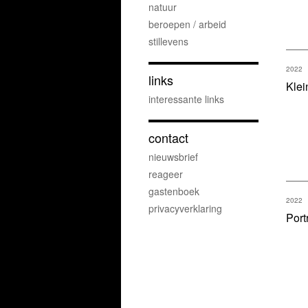
natuur
beroepen / arbeid
stillevens
2022
links
Klei
interessante links
contact
nieuwsbrief
reageer
gastenboek
2022
privacyverklaring
Port