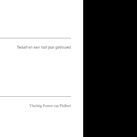
Twaalf en een half jaar getrouwd
Vluchtig Portret van Philbert