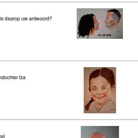
is daarop uw antwoord?
ndochter Iza
el