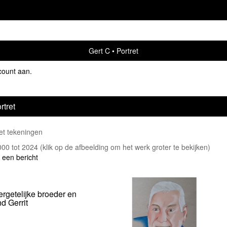
Gert C
Portret
count aan
.
rtret
ret tekeningen
2000 tot 2024
(klik op de afbeelding om het werk groter te bekijken)
 een bericht
rgetelijke broeder en
nd Gerrit