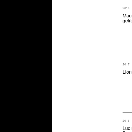
2018
Maur
get
2017
Lio
2016
Ludi