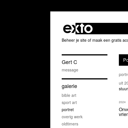
Beheer je site
of
maak een gratis ac
Po
Gert C
message
port
uit 
galerie
stuur
bible art
sport art
2024
Onve
portret
vrie
overig werk
oldtimers