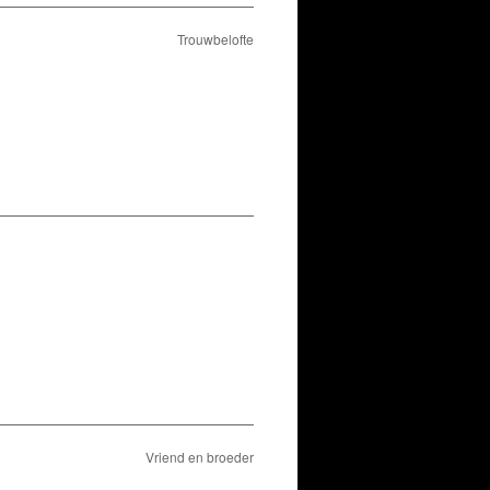
Trouwbelofte
Vriend en broeder