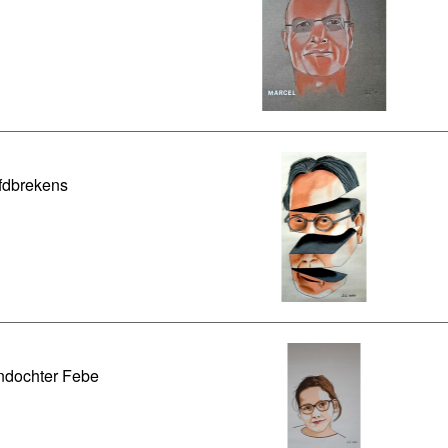
fdbrekens
ndochter Febe