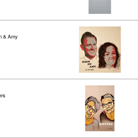
n & Amy
ers