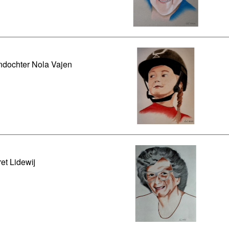
ndochter Nola Vajen
ret Lidewij