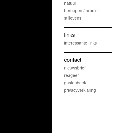
natuur
beroepen / arbeid
stillevens
links
interessante links
contact
nieuwsbrief
reageer
gastenboek
privacyverklaring