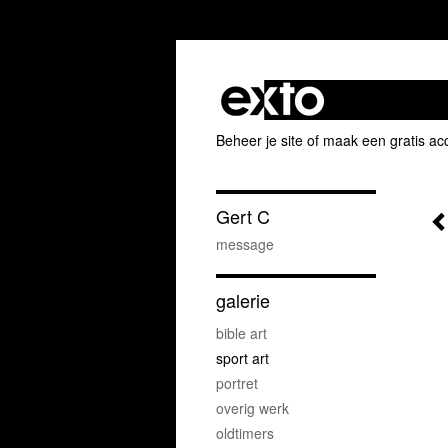
Beheer je site
of
maak een gratis ac
Gert C
message
galerie
bible art
sport art
portret
overig werk
oldtimers